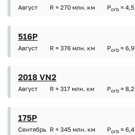
Август
R ≈ 270 млн. км
P
≈ 4,5
orb
516P
Август
R ≈ 376 млн. км
P
≈ 6,9
orb
2018 VN2
Август
R ≈ 317 млн. км
P
≈ 8,2
orb
175P
Сентябрь
R ≈ 345 млн. км
P
≈ 6,4
orb