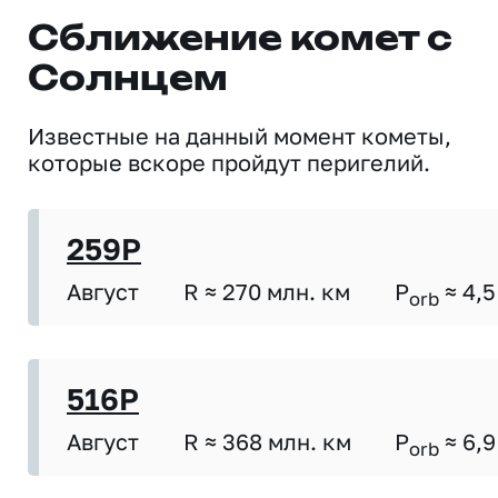
Сближение комет с
Солнцем
Известные на данный момент кометы,
которые вскоре пройдут перигелий.
259P
Август
R ≈ 270 млн. км
P
≈ 4,5
orb
516P
Август
R ≈ 368 млн. км
P
≈ 6,9
orb