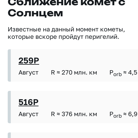
Сближение комет с
Солнцем
Известные на данный момент кометы,
которые вскоре пройдут перигелий.
259P
Август
R ≈ 270 млн. км
P
≈ 4,5
orb
516P
Август
R ≈ 376 млн. км
P
≈ 6,9
orb