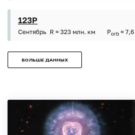
123P
Сентябрь
R ≈ 323 млн. км
P
≈ 7,6
orb
БОЛЬШЕ ДАННЫХ