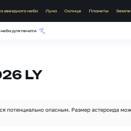
а звездного неба
Луна
Солнце
Планеты
Земле
 неба для печати
26 LY
тся потенциально опасным. Размер астероида мо