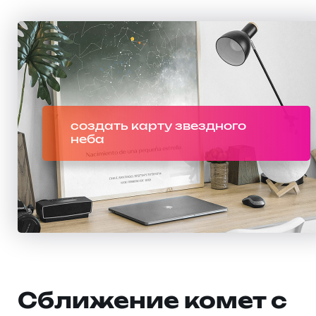
создать карту звездного
неба
Сближение комет с