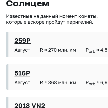
Солнцем
Известные на данный момент кометы,
которые вскоре пройдут перигелий.
259P
Август
R ≈ 270 млн. км
P
≈ 4,5
orb
516P
Август
R ≈ 368 млн. км
P
≈ 6,9
orb
2018 VN2