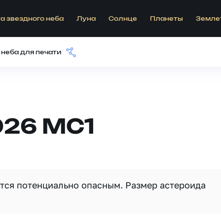
а звездного неба
Луна
Солнце
Планеты
Земле
 неба для печати
026 MC1
ется потенциально опасным. Размер астероида