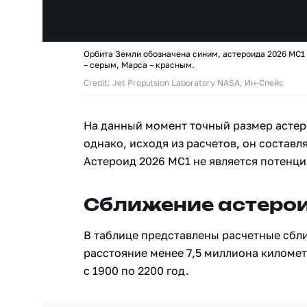
Орбита Земли обозначена синим, астероида 2026 MC1
– серым, Марса – красным.
Credit: Jet Propulsion Laboratory NASA, Ин-Спейс
На данный момент точный размер астер
однако, исходя из расчетов, он составля
Астероид 2026 MC1 не является потенц
Сближение астерои
В таблице представлены расчетные сбл
расстояние менее 7,5 миллиона киломе
с 1900 по 2200 год.