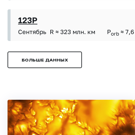
123P
Сентябрь
R ≈ 323 млн. км
P
≈ 7,6
orb
БОЛЬШЕ ДАННЫХ