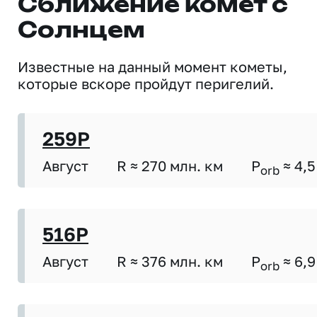
Сближение комет с
Солнцем
Известные на данный момент кометы,
которые вскоре пройдут перигелий.
259P
Август
R ≈ 270 млн. км
P
≈ 4,5
orb
516P
Август
R ≈ 376 млн. км
P
≈ 6,9
orb