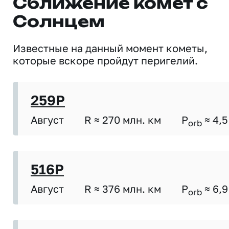
Сближение комет с
Солнцем
Известные на данный момент кометы,
которые вскоре пройдут перигелий.
259P
Август
R ≈ 270 млн. км
P
≈ 4,5
orb
516P
Август
R ≈ 376 млн. км
P
≈ 6,9
orb