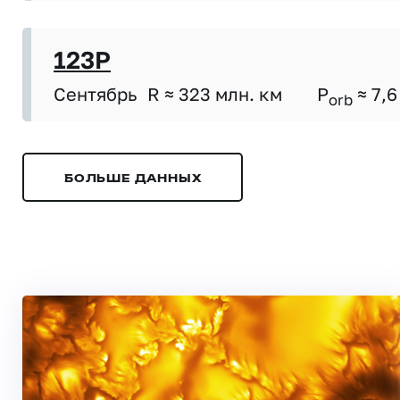
123P
Сентябрь
R ≈ 323 млн. км
P
≈ 7,6
orb
БОЛЬШЕ ДАННЫХ