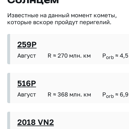
Солнцем
Известные на данный момент кометы,
которые вскоре пройдут перигелий.
259P
Август
R ≈ 270 млн. км
P
≈ 4,5
orb
516P
Август
R ≈ 368 млн. км
P
≈ 6,9
orb
2018 VN2