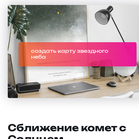
создать карту звездного
неба
Сближение комет с