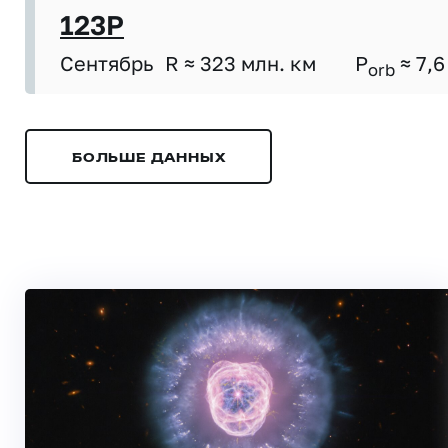
123P
Сентябрь
R ≈ 323 млн. км
P
≈ 7,6
orb
БОЛЬШЕ ДАННЫХ