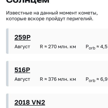
Солнцем
Известные на данный момент кометы,
которые вскоре пройдут перигелий.
259P
Август
R ≈ 270 млн. км
P
≈ 4,5
orb
516P
Август
R ≈ 376 млн. км
P
≈ 6,9
orb
2018 VN2