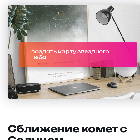
создать карту звездного
неба
Сближение комет с