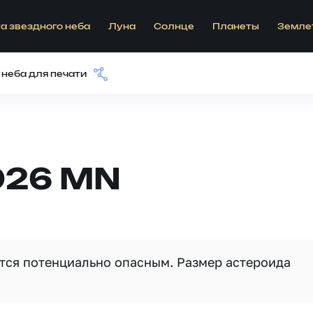
а звездного неба
Луна
Солнце
Планеты
Земле
 неба для печати
026 MN
ется потенциально опасным. Размер астероида