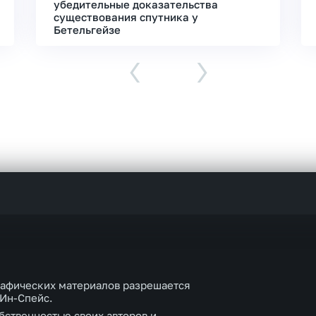
убедительные доказательства
существования спутника у
Бетельгейзе
‹
›
рафических материалов разрешается
 Ин-Спейс.
бственностью своих авторов и