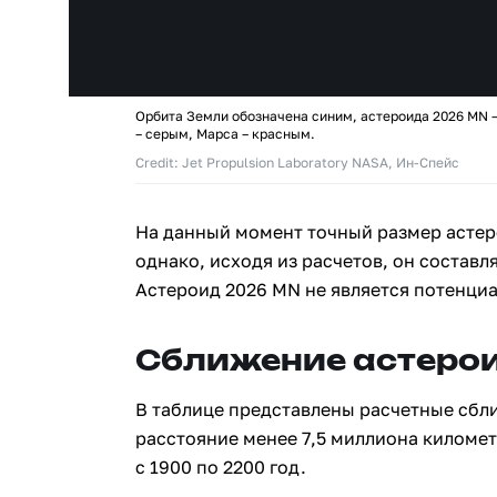
Орбита Земли обозначена синим, астероида 2026 MN 
– серым, Марса – красным.
Credit: Jet Propulsion Laboratory NASA, Ин-Спейс
На данный момент точный размер астер
однако, исходя из расчетов, он составля
Астероид 2026 MN не является потенци
Сближение астерои
В таблице представлены расчетные сбл
расстояние менее 7,5 миллиона киломе
с 1900 по 2200 год.