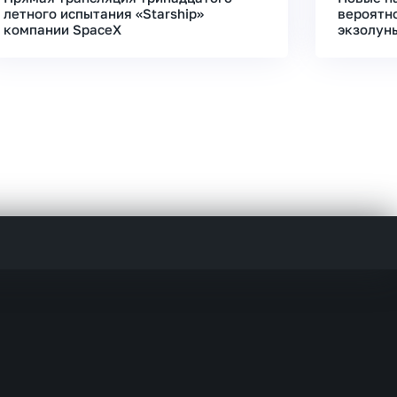
летного испытания «Starship»
вероятн
компании SpaceX
экзолун