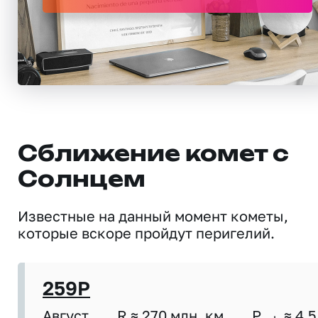
Сближение комет с
Солнцем
Известные на данный момент кометы,
которые вскоре пройдут перигелий.
259P
Август
R ≈ 270 млн. км
P
≈ 4,5