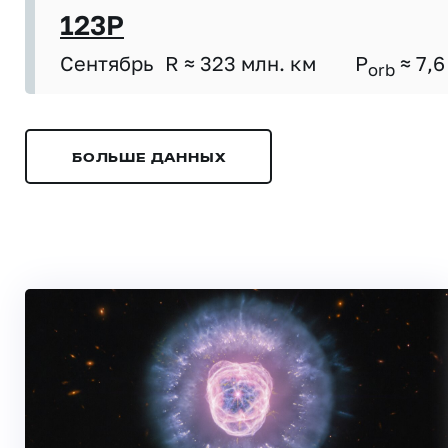
123P
Сентябрь
R ≈ 323 млн. км
P
≈ 7,6
orb
БОЛЬШЕ ДАННЫХ