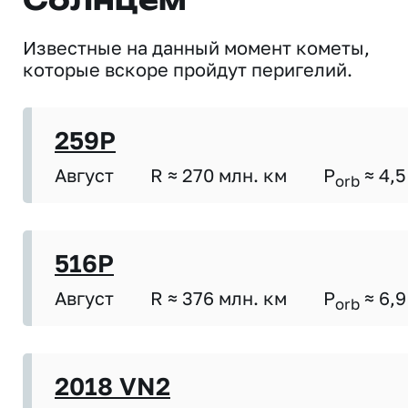
Солнцем
Известные на данный момент кометы,
которые вскоре пройдут перигелий.
259P
Август
R ≈ 270 млн. км
P
≈ 4,5
orb
516P
Август
R ≈ 376 млн. км
P
≈ 6,9
orb
2018 VN2