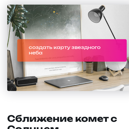
создать карту звездного
неба
Сближение комет с