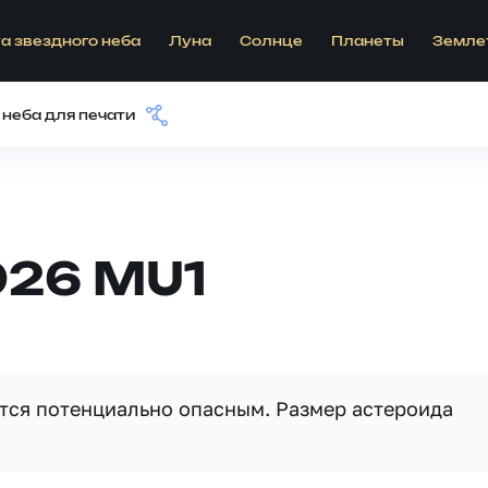
а звездного неба
Луна
Солнце
Планеты
Земле
 неба для печати
026 MU1
ется потенциально опасным. Размер астероида