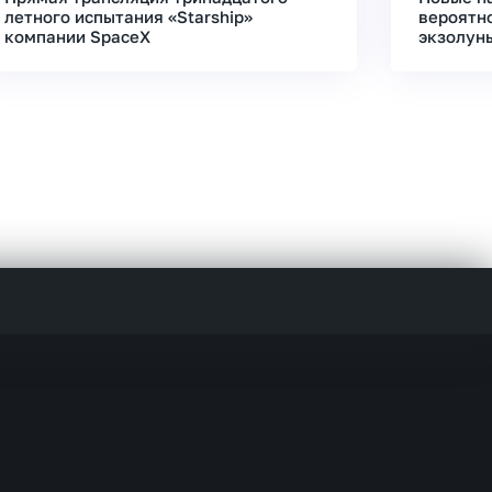
летного испытания «Starship»
вероятн
компании SpaceX
экзолун