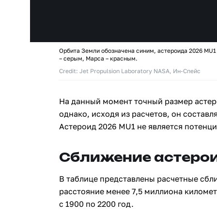
Орбита Земли обозначена синим, астероида 2026 MU1
– серым, Марса – красным.
Credit: Jet Propulsion Laboratory NASA, Ин-Спейс
На данный момент точный размер астер
однако, исходя из расчетов, он составля
Астероид 2026 MU1 не является потенц
Сближение астерои
В таблице представлены расчетные сбл
расстояние менее 7,5 миллиона киломе
с 1900 по 2200 год.