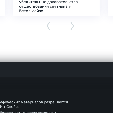
убедительные доказательства
существования спутника у
Бетельгейзе
‹
›
рафических материалов разрешается
 Ин-Спейс.
бственностью своих авторов и