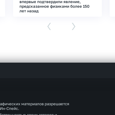
впервые подтвердили явление,
предсказанное физиками более 150
лет назад
‹
›
рафических материалов разрешается
 Ин-Спейс.
бственностью своих авторов и