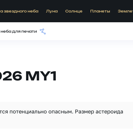
а звездного неба
Луна
Солнце
Планеты
Земле
 неба для печати
026 MY1
ется потенциально опасным. Размер астероида