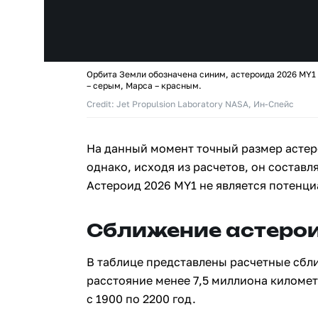
Орбита Земли обозначена синим, астероида 2026 MY1
– серым, Марса – красным.
Credit: Jet Propulsion Laboratory NASA, Ин-Спейс
На данный момент точный размер астер
однако, исходя из расчетов, он составля
Астероид 2026 MY1 не является потенц
Сближение астерои
В таблице представлены расчетные сбл
расстояние менее 7,5 миллиона киломе
с 1900 по 2200 год.