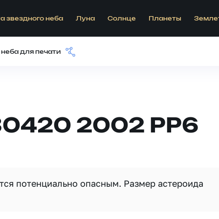
а звездного неба
Луна
Солнце
Планеты
Земле
 неба для печати
30420 2002 PP6
ется потенциально опасным. Размер астероида