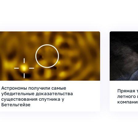
Астрономы получили самые
Прямая 
убедительные доказательства
летного 
существования спутника у
компани
Бетельгейзе