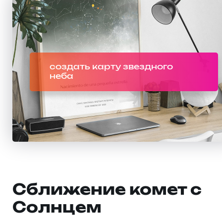
создать карту звездного
неба
Сближение комет с
Солнцем