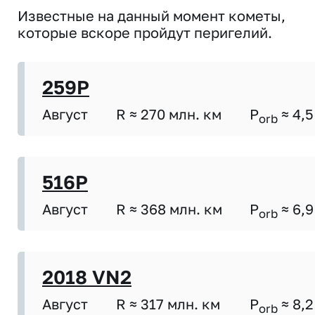
Известные на данный момент кометы,
которые вскоре пройдут перигелий.
259P
Август
R ≈ 270 млн. км
P
≈ 4,5
orb
516P
Август
R ≈ 368 млн. км
P
≈ 6,9
orb
2018 VN2
Август
R ≈ 317 млн. км
P
≈ 8,2
orb