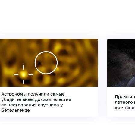
Астрономы получили самые
Прямая 
убедительные доказательства
летного 
существования спутника у
компани
Бетельгейзе