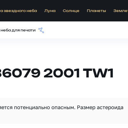
а звездного неба
Луна
Солнце
Планеты
Земле
 неба для печати
86079 2001 TW1
ляется потенциально опасным. Размер астероида