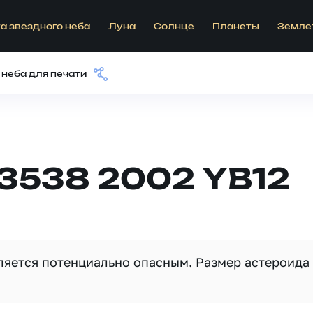
а звездного неба
Луна
Солнце
Планеты
Земле
 неба для печати
13538 2002 YB12
вляется потенциально опасным. Размер астероида