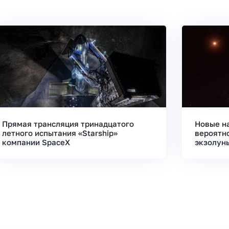
Прямая трансляция тринадцатого
Новые н
летного испытания «Starship»
вероятн
компании SpaceX
экзолун