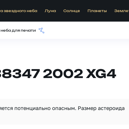
а звездного неба
Луна
Солнце
Планеты
Земле
 неба для печати
38347 2002 XG4
ляется потенциально опасным. Размер астероида