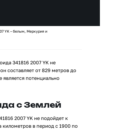
07 YK – белым, Меркурия и
оида 341816 2007 YK не
 он составляет от 829 метров до
не является потенциально
да с Землей
41816 2007 YK не подойдет к
а километров в период с 1900 по