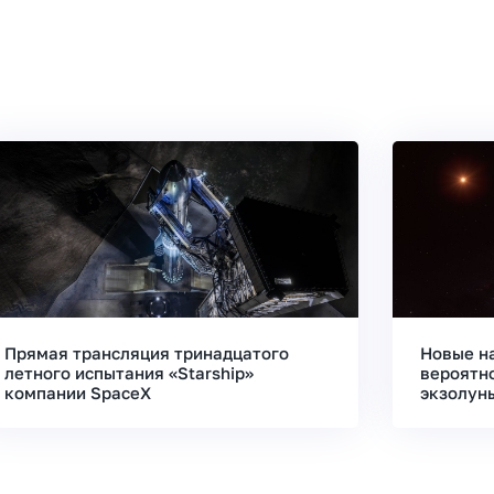
Прямая трансляция тринадцатого
Новые н
летного испытания «Starship»
вероятн
компании SpaceX
экзолун