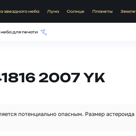
а звездного неба
Луна
Солнце
Планеты
Земле
 неба для печати
1816 2007 YK
вляется потенциально опасным. Размер астероида