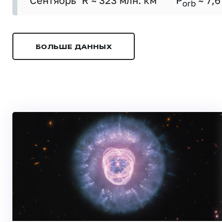
Сентябрь
R ≈ 323 млн. км
P
≈ 7,6
orb
БОЛЬШЕ ДАННЫХ