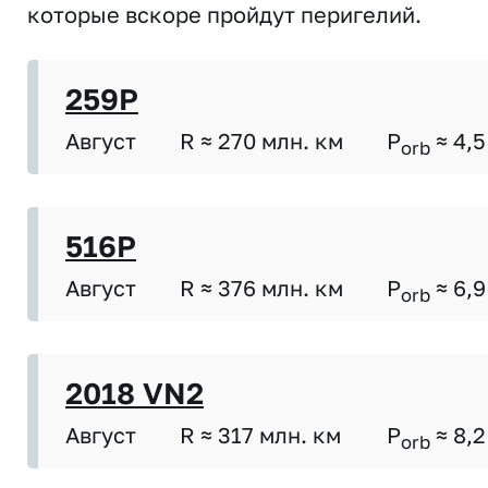
которые вскоре пройдут перигелий.
259P
Август
R ≈ 270 млн. км
P
≈ 4,5
orb
516P
Август
R ≈ 376 млн. км
P
≈ 6,9
orb
2018 VN2
Август
R ≈ 317 млн. км
P
≈ 8,2
orb