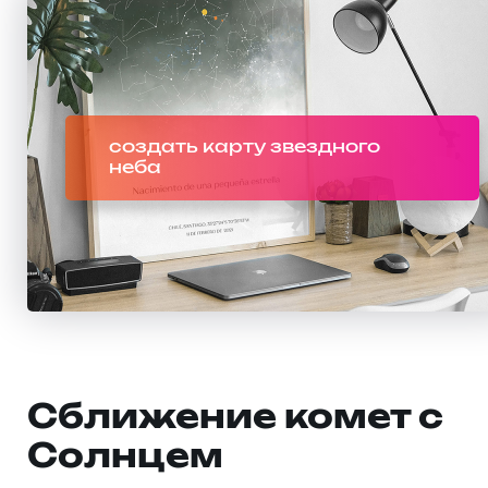
создать карту звездного
неба
Сближение комет с
Солнцем