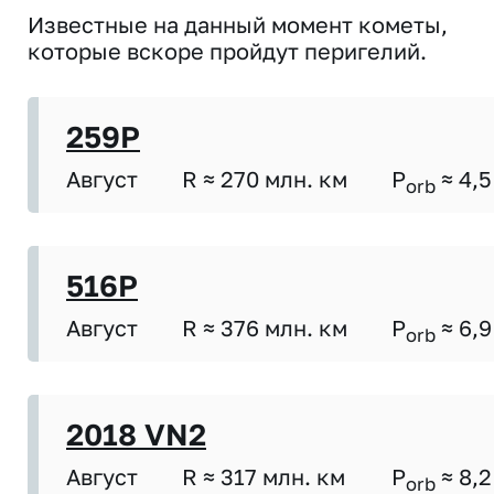
Известные на данный момент кометы,
которые вскоре пройдут перигелий.
259P
Август
R ≈ 270 млн. км
P
≈ 4,5
orb
516P
Август
R ≈ 376 млн. км
P
≈ 6,9
orb
2018 VN2
Август
R ≈ 317 млн. км
P
≈ 8,2
orb