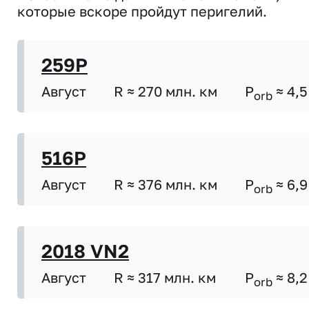
которые вскоре пройдут перигелий.
259P
Август
R ≈ 270 млн. км
P
≈ 4,5
orb
516P
Август
R ≈ 376 млн. км
P
≈ 6,9
orb
2018 VN2
Август
R ≈ 317 млн. км
P
≈ 8,2
orb