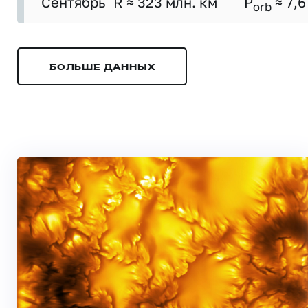
Сентябрь
R ≈ 323 млн. км
P
≈ 7,6
orb
БОЛЬШЕ ДАННЫХ