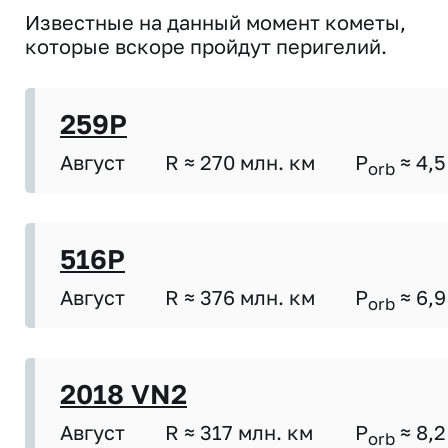
Известные на данный момент кометы,
которые вскоре пройдут перигелий.
259P
Август
R ≈ 270 млн. км
P
≈ 4,5
orb
516P
Август
R ≈ 376 млн. км
P
≈ 6,9
orb
2018 VN2
Август
R ≈ 317 млн. км
P
≈ 8,2
orb