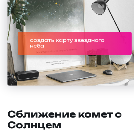
создать карту звездного
неба
Сближение комет с
Солнцем