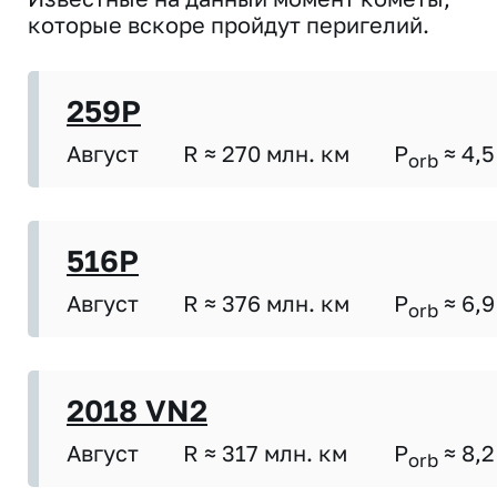
которые вскоре пройдут перигелий.
259P
Август
R ≈ 270 млн. км
P
≈ 4,5
orb
516P
Август
R ≈ 376 млн. км
P
≈ 6,9
orb
2018 VN2
Август
R ≈ 317 млн. км
P
≈ 8,2
orb