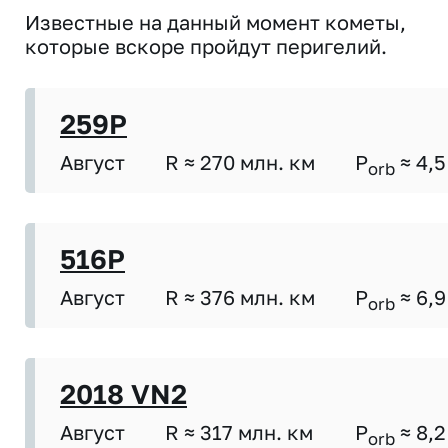
Известные на данный момент кометы,
которые вскоре пройдут перигелий.
259P
Август
R ≈ 270 млн. км
P
≈ 4,5
orb
516P
Август
R ≈ 376 млн. км
P
≈ 6,9
orb
2018 VN2
Август
R ≈ 317 млн. км
P
≈ 8,2
orb