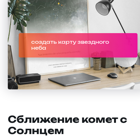
создать карту звездного
неба
Сближение комет с
Солнцем