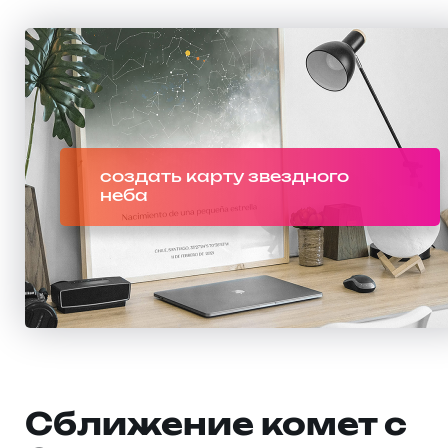
создать карту звездного
неба
Сближение комет с