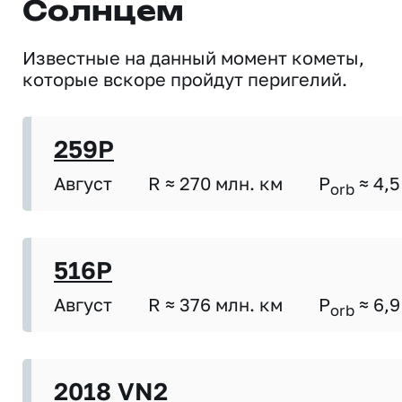
Солнцем
Известные на данный момент кометы,
которые вскоре пройдут перигелий.
259P
Август
R ≈ 270 млн. км
P
≈ 4,5
orb
516P
Август
R ≈ 376 млн. км
P
≈ 6,9
orb
2018 VN2