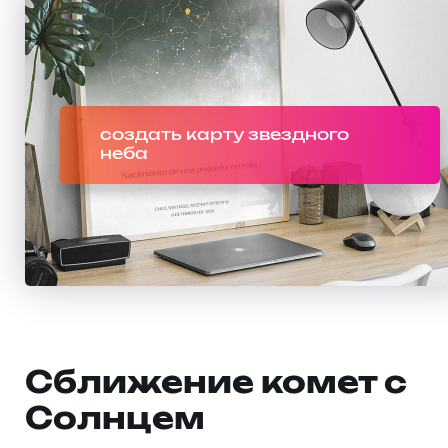
создать карту звездного
неба
Сближение комет с
Солнцем