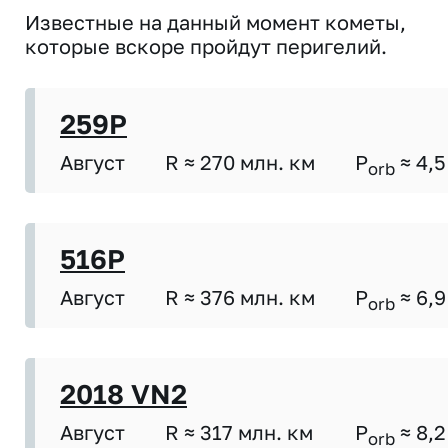
Известные на данный момент кометы,
которые вскоре пройдут перигелий.
259P
Август
R ≈ 270 млн. км
P
≈ 4,5
orb
516P
Август
R ≈ 376 млн. км
P
≈ 6,9
orb
2018 VN2
Август
R ≈ 317 млн. км
P
≈ 8,2
orb