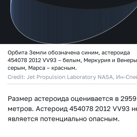
Орбита Земли обозначена синим, астероида
454078 2012 VV93 – белым, Меркурия и Венеры
серым, Марса – красным.
Credit: Jet Propulsion Laboratory NASA, Ин-Спе
Размер астероида оценивается в 2959
метров. Астероид 454078 2012 VV93 н
является потенциально опасным.