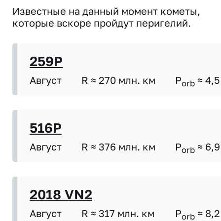
Известные на данный момент кометы,
которые вскоре пройдут перигелий.
259P
Август
R ≈ 270 млн. км
P
≈ 4,5
orb
516P
Август
R ≈ 376 млн. км
P
≈ 6,9
orb
2018 VN2
Август
R ≈ 317 млн. км
P
≈ 8,2
orb