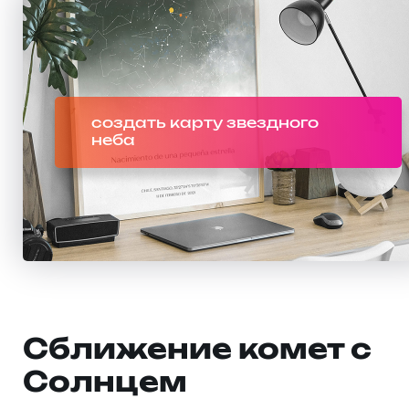
создать карту звездного
неба
Сближение комет с
Солнцем