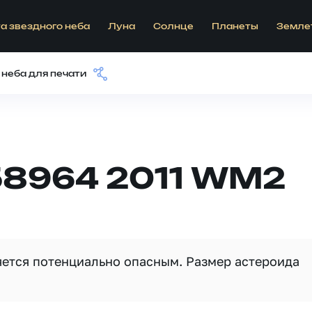
а звездного неба
Луна
Солнце
Планеты
Земле
 неба для печати
58964 2011 WM2
ляется потенциально опасным. Размер астероида