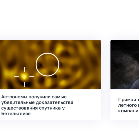
Астрономы получили самые
Прямая 
убедительные доказательства
летного 
существования спутника у
компани
Бетельгейзе