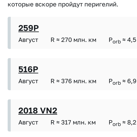
которые вскоре пройдут перигелий.
259P
Август
R ≈ 270 млн. км
P
≈ 4,5
orb
516P
Август
R ≈ 376 млн. км
P
≈ 6,9
orb
2018 VN2
Август
R ≈ 317 млн. км
P
≈ 8,2
orb