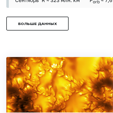
Сентябрь
R ≈ 323 млн. км
P
≈ 7,6
orb
БОЛЬШЕ ДАННЫХ