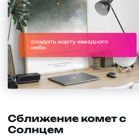
создать карту звездного
неба
Сближение комет с
Солнцем