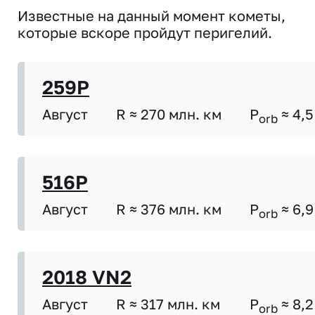
Известные на данный момент кометы,
которые вскоре пройдут перигелий.
259P
Август
R ≈ 270 млн. км
P
≈ 4,5
orb
516P
Август
R ≈ 376 млн. км
P
≈ 6,9
orb
2018 VN2
Август
R ≈ 317 млн. км
P
≈ 8,2
orb