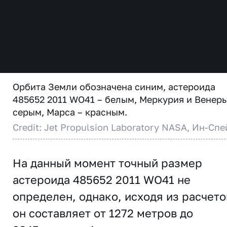
Орбита Земли обозначена синим, астероида
485652 2011 WO41 – белым, Меркурия и Венеры
серым, Марса – красным.
Credit: Jet Propulsion Laboratory NASA, Ин-Спе
На данный момент точный размер
астероида 485652 2011 WO41 не
определен, однако, исходя из расчето
он составляет от 1272 метров до