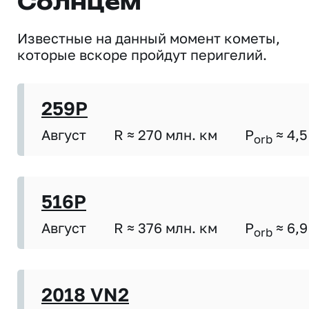
Солнцем
Известные на данный момент кометы,
которые вскоре пройдут перигелий.
259P
Август
R ≈ 270 млн. км
P
≈ 4,5
orb
516P
Август
R ≈ 376 млн. км
P
≈ 6,9
orb
2018 VN2