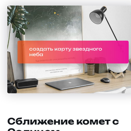
создать карту звездного
неба
Сближение комет с