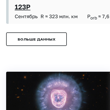
123P
Сентябрь
R ≈ 323 млн. км
P
≈ 7,6
orb
БОЛЬШЕ ДАННЫХ