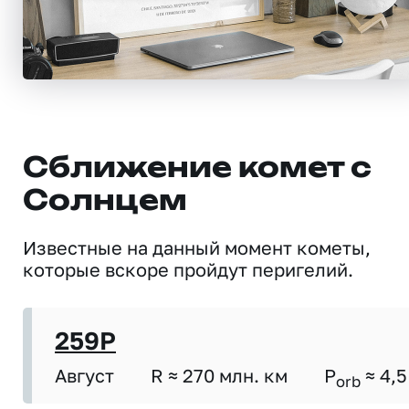
Сближение комет с
Солнцем
Известные на данный момент кометы,
которые вскоре пройдут перигелий.
259P
Август
R ≈ 270 млн. км
P
≈ 4,5
orb