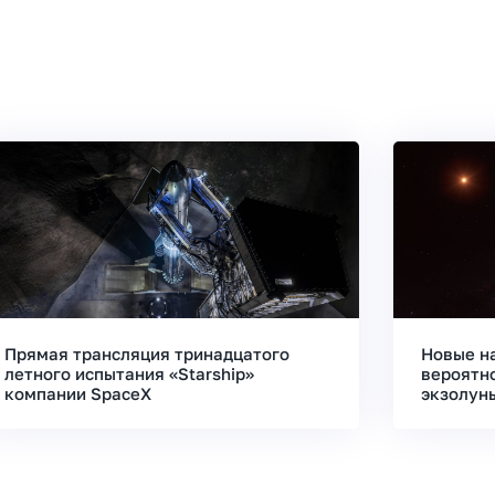
Прямая трансляция тринадцатого
Новые н
летного испытания «Starship»
вероятн
компании SpaceX
экзолун