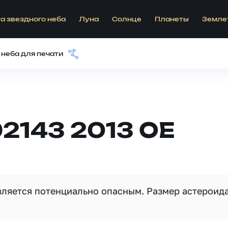
а звездного неба
Луна
Солнце
Планеты
Земле
 неба для печати
2143 2013 OE
является потенциально опасным. Размер астероид