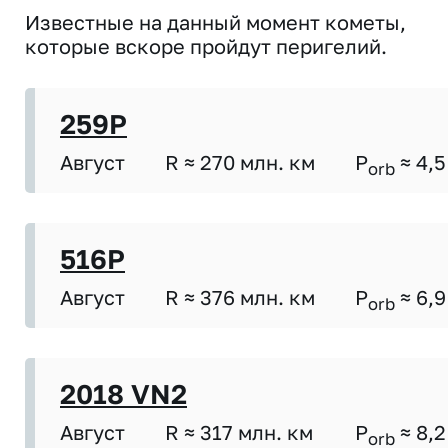
Известные на данный момент кометы,
которые вскоре пройдут перигелий.
259P
Август
R ≈ 270 млн. км
P
≈ 4,5
orb
516P
Август
R ≈ 376 млн. км
P
≈ 6,9
orb
2018 VN2
Август
R ≈ 317 млн. км
P
≈ 8,2
orb