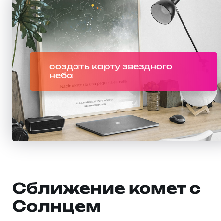
создать карту звездного
неба
Сближение комет с
Солнцем