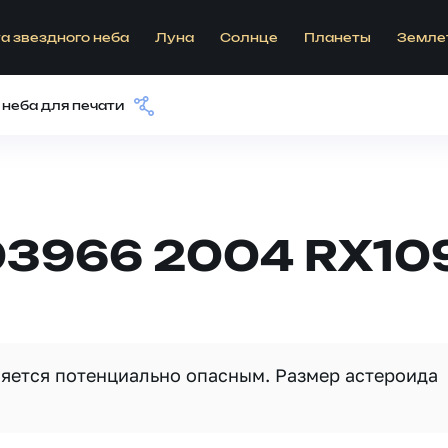
а звездного неба
Луна
Солнце
Планеты
Земле
 неба для печати
03966 2004 RX10
вляется потенциально опасным. Размер астероида