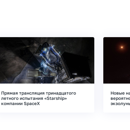
Прямая трансляция тринадцатого
Новые н
летного испытания «Starship»
вероятн
компании SpaceX
экзолун