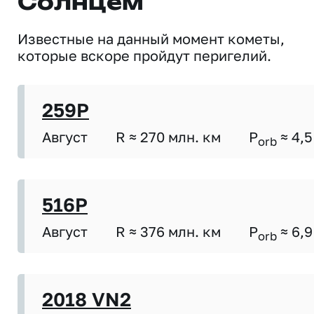
Солнцем
Известные на данный момент кометы,
которые вскоре пройдут перигелий.
259P
Август
R ≈ 270 млн. км
P
≈ 4,5
orb
516P
Август
R ≈ 376 млн. км
P
≈ 6,9
orb
2018 VN2