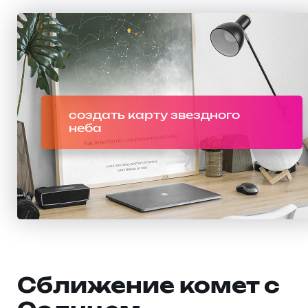
создать карту звездного
неба
Сближение комет с