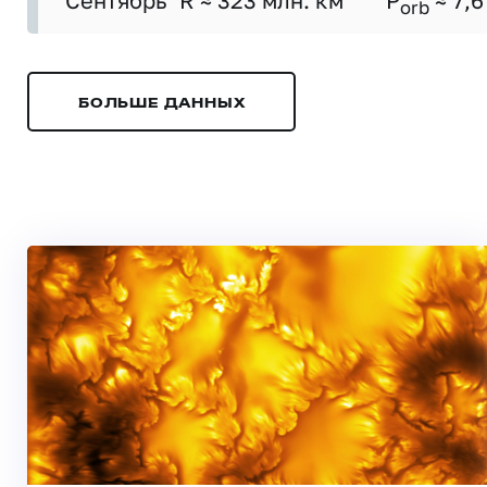
Сентябрь
R ≈ 323 млн. км
P
≈ 7,6
orb
БОЛЬШЕ ДАННЫХ