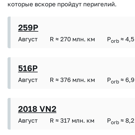
которые вскоре пройдут перигелий.
259P
Август
R ≈ 270 млн. км
P
≈ 4,5
orb
516P
Август
R ≈ 376 млн. км
P
≈ 6,9
orb
2018 VN2
Август
R ≈ 317 млн. км
P
≈ 8,2
orb