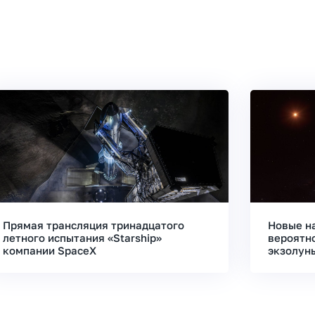
Прямая трансляция тринадцатого
Новые н
летного испытания «Starship»
вероятн
компании SpaceX
экзолун