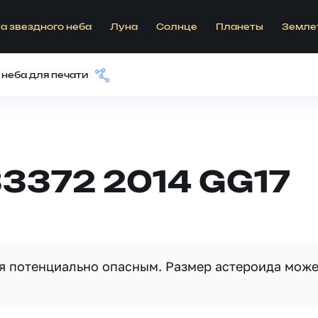
а звездного неба
Луна
Солнце
Планеты
Земле
 неба для печати
3372 2014 GG17
ся потенциально опасным. Размер астероида мож