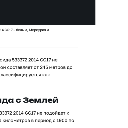
14 GG17 – белым, Меркурия и
ида 533372 2014 GG17 не
 он составляет от 245 метров до
 классифицируется как
да с Землей
33372 2014 GG17 не подойдет к
а километров в период с 1900 по