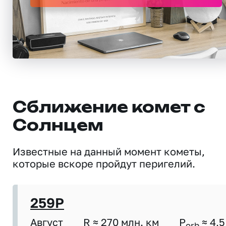
Сближение комет с
Солнцем
Известные на данный момент кометы,
которые вскоре пройдут перигелий.
259P
Август
R ≈ 270 млн. км
P
≈ 4,5
orb