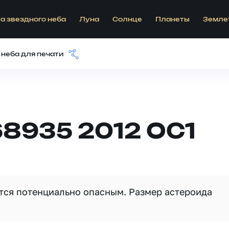
а звездного неба
Луна
Солнце
Планеты
Земле
 неба для печати
8935 2012 OC1
ется потенциально опасным. Размер астероида