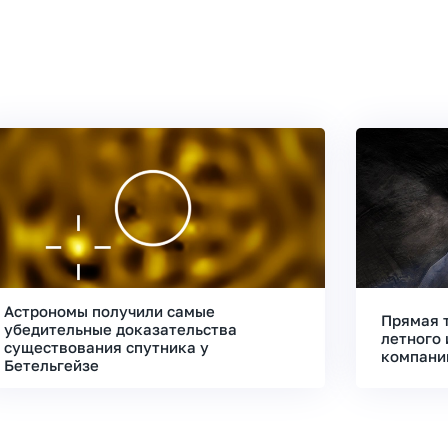
Астрономы получили самые
Прямая 
убедительные доказательства
летного 
существования спутника у
компани
Бетельгейзе