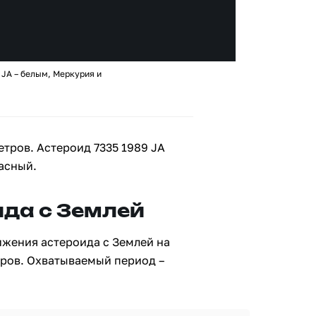
 JA – белым, Меркурия и
етров. Астероид 7335 1989 JA
асный.
да с Землей
ижения астероида с Землей на
тров. Охватываемый период –