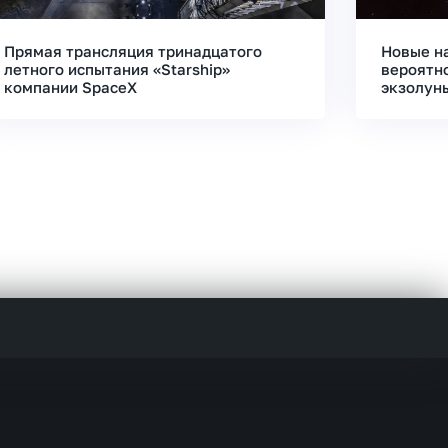
Прямая трансляция тринадцатого
Новые н
летного испытания «Starship»
вероятн
компании SpaceX
экзолун