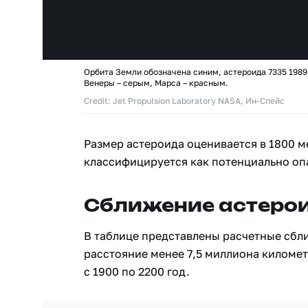
Орбита Земли обозначена синим, астероида 7335 1989
Венеры – серым, Марса – красным.
Credit: Jet Propulsion Laboratory NASA, Ин-Спейс
Размер астероида оценивается в 1800 м
классифицируется как потенциально оп
Сближение астерои
В таблице представлены расчетные сбл
расстояние менее 7,5 миллиона киломе
с 1900 по 2200 год.