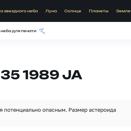
а звездного неба
Луна
Солнце
Планеты
Земле
 неба для печати
35 1989 JA
ся потенциально опасным. Размер астероида