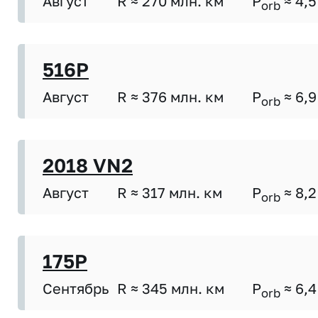
Август
R ≈ 270 млн. км
P
≈ 4,5
orb
516P
Август
R ≈ 376 млн. км
P
≈ 6,9
orb
2018 VN2
Август
R ≈ 317 млн. км
P
≈ 8,2
orb
175P
Сентябрь
R ≈ 345 млн. км
P
≈ 6,4
orb