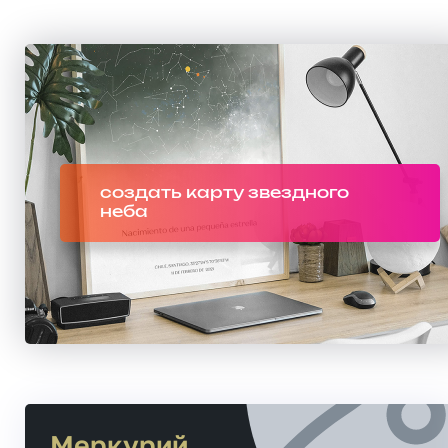
создать карту звездного
неба
Меркурий