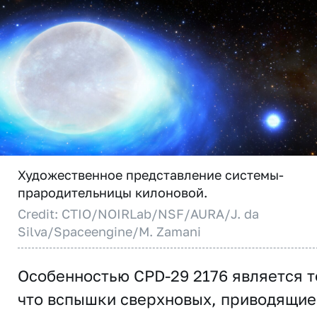
Художественное представление системы-
прародительницы килоновой.
Credit: CTIO/NOIRLab/NSF/AURA/J. da
Silva/Spaceengine/M. Zamani
Особенностью CPD-29 2176 является т
что вспышки сверхновых, приводящие