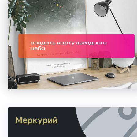
создать карту звездного
неба
Меркурий