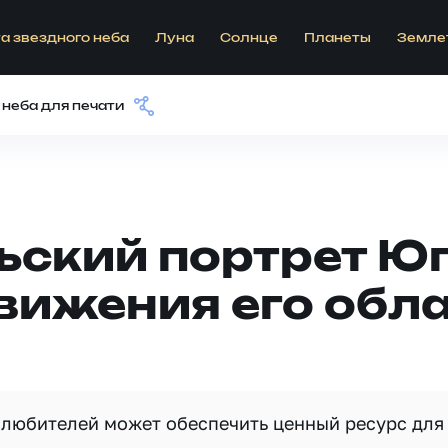
а звездного неба
Луна
Солнце
Планеты
Земле
 неба для печати
ьский портрет Ю
вижения его обл
любителей может обеспечить ценный ресурс для