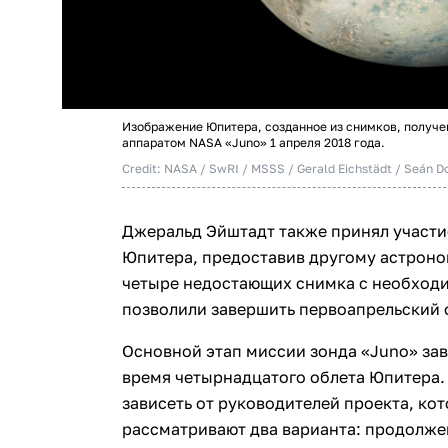
Изображение Юпитера, созданное из снимков, получ
аппаратом NASA «Juno» 1 апреля 2018 года.
Credit: NASA / SwRI / MSSS / Gerald Eichstädt / Seán D
Джеральд Эйштадт также принял участи
Юпитера, предоставив другому астрон
четыре недостающих снимка с необходи
позволили завершить первоапрельский о
Основной этап миссии зонда «Juno» зав
время четырнадцатого облета Юпитера.
зависеть от руководителей проекта, ко
рассматривают два варианта: продолже