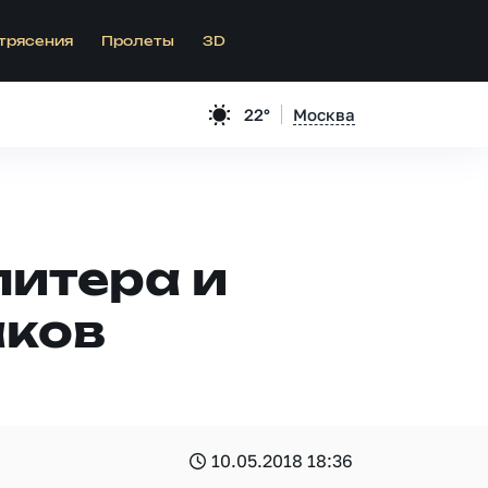
трясения
Пролеты
3D
22°
Москва
питера и
аков
10.05.2018 18:36