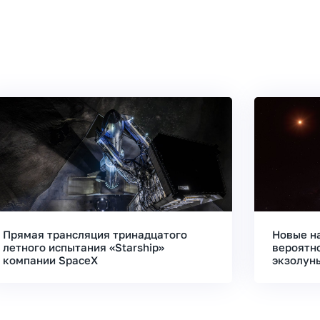
Прямая трансляция тринадцатого
Новые н
летного испытания «Starship»
вероятн
компании SpaceX
экзолун