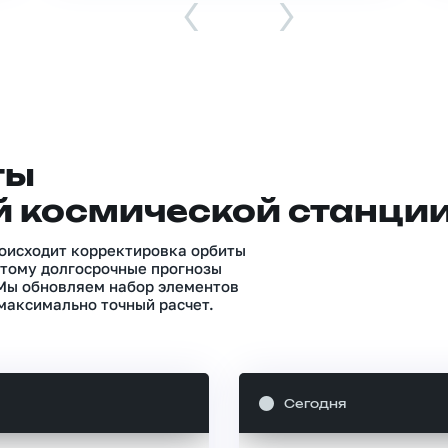
‹
›
ты
 космической станци
роисходит корректировка орбиты
тому долгосрочные прогнозы
 Мы обновляем набор элементов
максимально точный расчет.
Сегодня