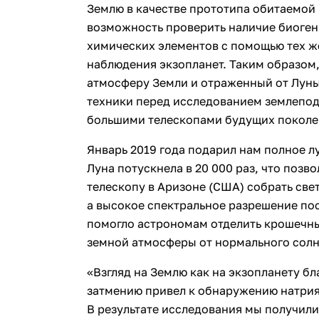
Землю в качестве прототипа обитаемой
возможность проверить наличие биоген
химических элементов с помощью тех же
наблюдения экзопланет. Таким образом
атмосферу Земли и отраженный от Луны
техники перед исследованием землепод
большими телескопами будущих поколе
Январь 2019 года подарил нам полное л
Луна потускнела в 20 000 раз, что поз
телескопу в Аризоне (США) собрать све
а высокое спектральное разрешение по
помогло астрономам отделить крошечны
земной атмосферы от нормального солн
«Взгляд на Землю как на экзопланету б
затмению привел к обнаружению натрия,
В результате исследования мы получили