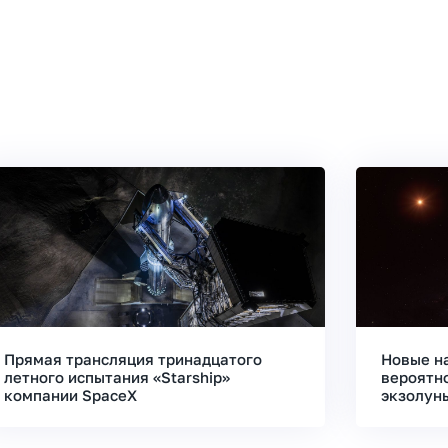
Прямая трансляция тринадцатого
Новые н
летного испытания «Starship»
вероятн
компании SpaceX
экзолун