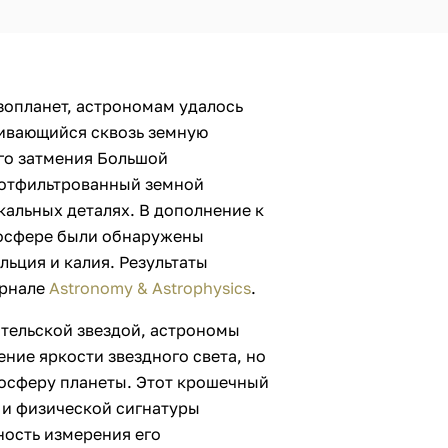
опланет, астрономам удалось
бивающийся сквозь земную
го затмения Большой
 отфильтрованный земной
альных деталях. В дополнение к
мосфере были обнаружены
льция и калия. Результаты
урнале
Astronomy & Astrophysics
.
ительской звездой, астрономы
ение яркости звездного света, но
тмосферу планеты. Этот крошечный
 и физической сигнатуры
ность измерения его