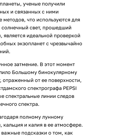
 планеты, ученые получили
ных и связанных с ними
 методов, что используются для
, солнечный свет, прошедший
, является идеальной проверкой
обных экзопланет с чрезвычайно
ний.
унное затмение. В этот момент
волило Большому бинокулярному
т, отраженный от ее поверхности,
стдамского спектрографа PEPSI
е спектральные линии следов
ечного спектра.
лагодаря полному лунному
 кальция и калия в ее атмосфере.
 важные подсказки о том, как