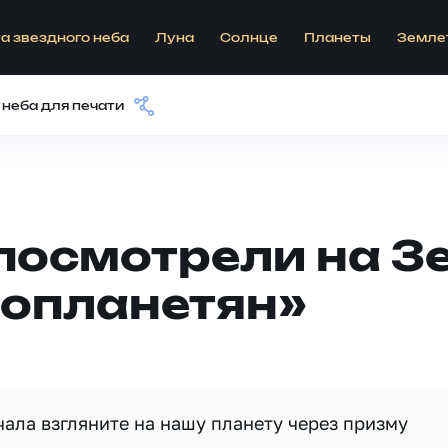
а звездного неба
Луна
Солнце
Планеты
Земле
 неба для печати
посмотрели на 
нопланетян»
чала взгляните на нашу планету через призму